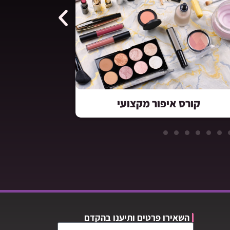
רס מחיקות איפור קבוע remover
קור
השאירו פרטים ותיענו בהקדם