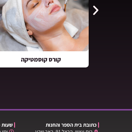
ה
קורס בניית ציפורניים
כתובת בית הספר והחנות
שעות פ
בית עציון, הרצל 91, באר שבע.
ימי רא