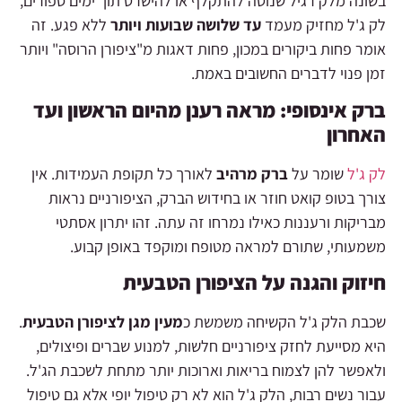
בשונה מלק רגיל שנוטה להתקלף או להישרט תוך ימים ספורים,
לק ג'ל מחזיק מעמד
עד שלושה שבועות ויותר
ללא פגע. זה
אומר פחות ביקורים במכון, פחות דאגות מ"ציפורן הרוסה" ויותר
זמן פנוי לדברים החשובים באמת.
ברק אינסופי: מראה רענן מהיום הראשון ועד
האחרון
לק ג'ל
שומר על
ברק מרהיב
לאורך כל תקופת העמידות. אין
צורך בטופ קואט חוזר או בחידוש הברק, הציפורניים נראות
מבריקות ורעננות כאילו נמרחו זה עתה. זהו יתרון אסתטי
משמעותי, שתורם למראה מטופח ומוקפד באופן קבוע.
חיזוק והגנה על הציפורן הטבעית
שכבת הלק ג'ל הקשיחה משמשת כ
מעין מגן לציפורן הטבעית
.
היא מסייעת לחזק ציפורניים חלשות, למנוע שברים ופיצולים,
ולאפשר להן לצמוח בריאות וארוכות יותר מתחת לשכבת הג'ל.
עבור נשים רבות, הלק ג'ל הוא לא רק טיפול יופי אלא גם טיפול